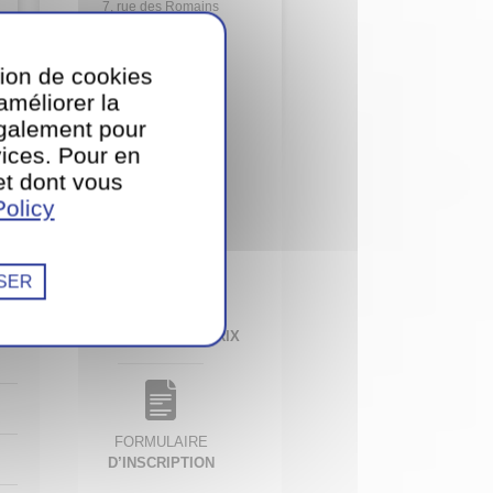
7, rue des Romains
L-6646 Wasserbillig
tion de cookies
T.
74 99 74 1
’améliorer la
également pour
ices. Pour en
et dont vous
CONTACTEZ-NOUS
olicy
PAR E-MAIL
SER
TÉLÉCHARGER
NOTRE LISTE DE PRIX
FORMULAIRE
D’INSCRIPTION