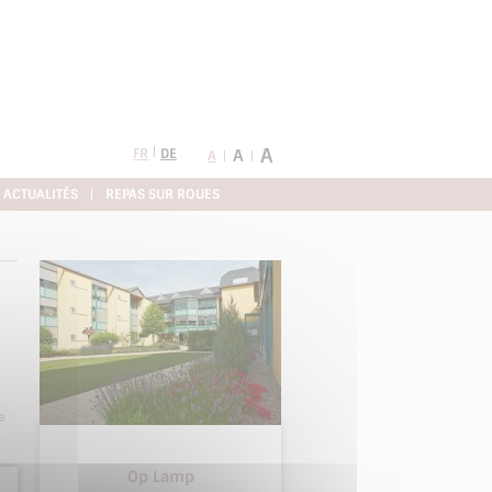
A
FR
DE
A
A
ACTUALITÉS
REPAS SUR ROUES
e
Op Lamp