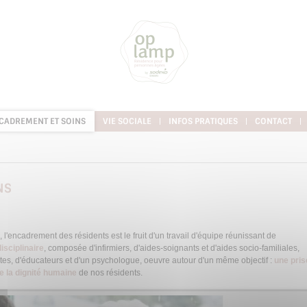
CADREMENT ET SOINS
VIE SOCIALE
INFOS PRATIQUES
CONTACT
NS
encadrement des résidents est le fruit d'un travail d'équipe réunissant de
isciplinaire
, composée d'infirmiers, d'aides-soignants et d'aides socio-familiales,
tes, d'éducateurs et d'un psychologue, oeuvre autour d'un même objectif :
une pris
de la dignité humaine
de nos résidents.