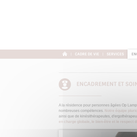
Panneau de gestion des cookies
CADRE DE VIE
SERVICES
EN
ENCADREMENT ET SOI
A la résidence pour personnes âgées Op Lamp, l'
nombreuses compétences.
Notre équipe plurid
ainsi que de kinésithérapeutes, d'ergothérapeu
en charge globale, le bien-être et le respect 