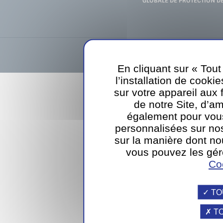
GLOBALE DE PROTECTION D
Sodexo Luxembourg SA
39, rue d
En cliquant sur « Tou
webdesign
l’installation de cookie
sur votre appareil aux 
de notre Site, d’am
également pour vou
personnalisées sur nos
sur la manière dont nou
vous pouvez les gér
Co
TO
TO