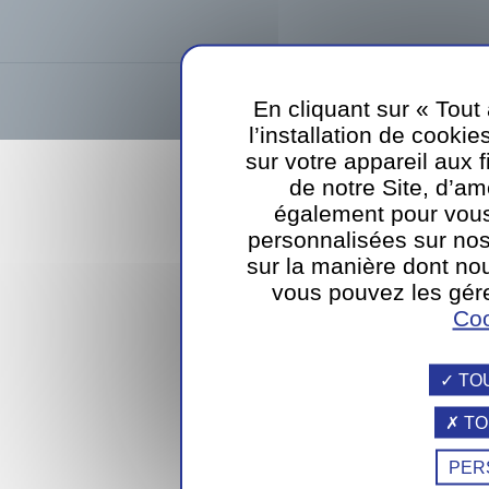
Sodexo Luxembourg SA
39, rue d
En cliquant sur « Tout
l’installation de cookie
webdesign
sur votre appareil aux 
de notre Site, d’am
également pour vous
personnalisées sur nos
sur la manière dont nou
vous pouvez les gére
Coo
TO
TO
PER