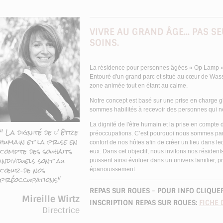
VIVRE AU GRAND ÂGE... PAS 
SOINS.
La résidence pour personnes âgées « Op Lamp » 
Entouré d'un grand parc et situé au cœur de Wasse
zone animée tout en étant au calme.
Notre concept est basé sur une prise en charge g
sommes habilités à recevoir des personnes qui né
La dignité de l'être humain et la prise en compte
" La dignité de l' être
préoccupations. C’est pourquoi nous sommes partic
humain et la prise en
confort de nos hôtes afin de créer un lieu dans 
compte des souhaits
eux. Dans cet objectif, nous invitons nos résident
individuels sont au
puissent ainsi évoluer dans un univers familier, pr
cœur de nos
épanouissement.
préoccupations"
REPAS SUR ROUES - POUR INFO CLIQUER
Mireille Wirtz
INSCRIPTION REPAS SUR ROUES:
FICHE 
Directrice